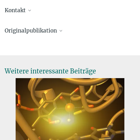
Kontakt
Seigo Shima, Ph.D.
Originalpublikation
Forschungsgruppenleiter
+49 6421 178 100
Wagner, T., Huang. G., Ermler, U. & Shima, S. (2018)
+49 6421 178 199
How [Fe]-hydrogenase from
Methanothermobacter
is protected
shima@...
against light and oxidative stress.
Angew. Chem. Int. Ed.
57, 15056-
15059, doi: 10.1002/anie.201807203
Weitere interessante Beiträge