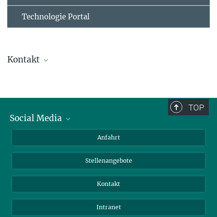
Technologie Portal
Kontakt
Dr. Timo Glatter
Leiter Serviceeinheit Massenspektrometrie und
Proteomics
TOP
+49 6421 178 334
Social Media
+49 6421 178 209
Bluesky
Anfahrt
timo.glatter@...
LinkedIn
Dr. Gabriele Malengo
Stellenangebote
Leiter Serviceeinheit Durchflusszytometrie und
Kontakt
Imaging
+49 6421 28 21487
Intranet
gabriele.malengo@...