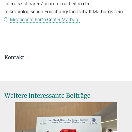
interdisziplinärer Zusammenarbeit in der
mikrobiologischen Forschungslandschaft Marburgs sein.
Microcosm Earth Center Marburg
Kontakt
Dr. Martina Preiner
Max-Planck-Forschungsgruppenleiterin
martina.preiner@...
Max-Planck-Institut für terrestrische Mikrobiologie, Marburg
Weitere interessante Beiträge
Dr. Virginia Geisel
Pressereferentin
+49 160 91387-362
virginia.geisel@...