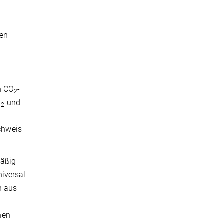
ren
n CO
-
2
O
und
2
chweis
mäßig
niversal
n aus
nen