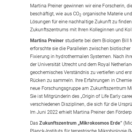
Martina Preiner gewinnen wir eine Forscherin, di
beschäftigt, wie aus CO
organische Materie und
2
Lösungen für eine nachhaltige Zukunft zu finden
Zukunftszentrums mit Ihren Kolleginnen und Ko
Martina Preiner
studierte bei dem Biologen Bill 
erforschte sie die Parallelen zwischen biotischer
Fixierung in hydrothermalen Systemen. Nach ihre
der Universität Utrecht und dem Royal Netherland
geochemisches Verständnis zu vertiefen und erst
Rücken zu sammeln. Ihre Erfahrungen in Chemie,
neue Forschungsgruppe am Zukunftszentrum Mikr
Sie ist Mitgründerin des „Origin of Life Early care
verschiedenen Disziplinen, die sich für die Ursp
Im Juni 2022 erhielt Martina Preiner den Förder
Das
Zukunftszentrum „Mikrokosmos Erde“
(Mic
Planck-Instituts für terrestrische Mikrobiologie