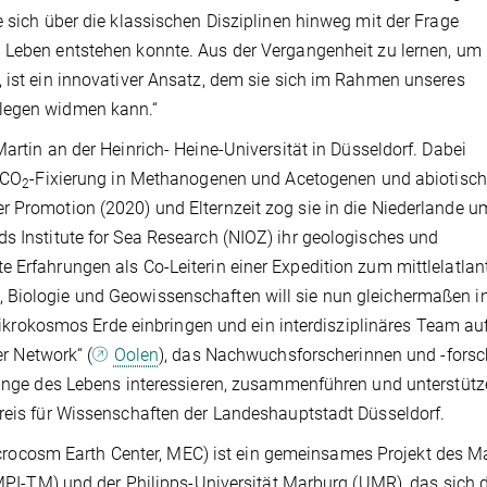
e sich über die klassischen Disziplinen hinweg mit der Frage
 Leben entstehen konnte. Aus der Vergangenheit zu lernen, um
, ist ein innovativer Ansatz, dem sie sich im Rahmen unseres
llegen widmen kann.“
Martin an der Heinrich- Heine-Universität in Düsseldorf. Dabei
 CO
-Fixierung in Methanogenen und Acetogenen und abiotisc
2
r Promotion (2020) und Elternzeit zog sie in die Niederlande u
s Institute for Sea Research (NIOZ) ihr geologisches und
e Erfahrungen als Co-Leiterin einer Expedition zum mittlelatlan
 Biologie und Geowissenschaften will sie nun gleichermaßen in
okosmos Erde einbringen und ein interdisziplinäres Team au
er Network“ (
Oolen
), das Nachwuchsforscherinnen und -forsc
rünge des Lebens interessieren, zusammenführen und unterstütze
preis für Wissenschaften der Landeshauptstadt Düsseldorf.
rocosm Earth Center, MEC) ist ein gemeinsames Projekt des M
 (MPI-TM) und der Philipps-Universität Marburg (UMR), das sich