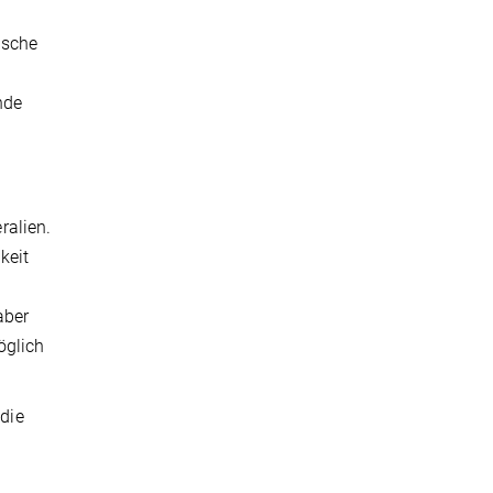
ische
nde
ralien.
keit
aber
öglich
die