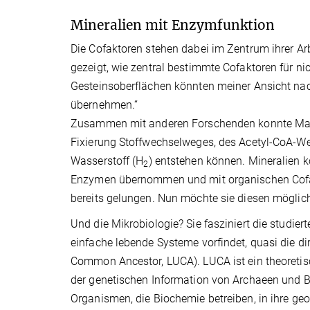
Mineralien mit Enzymfunktion
Die Cofaktoren stehen dabei im Zentrum ihrer Ar
gezeigt, wie zentral bestimmte Cofaktoren für n
Gesteinsoberflächen könnten meiner Ansicht na
übernehmen.“
Zusammen mit anderen Forschenden konnte Martin
Fixierung Stoffwechselweges, des Acetyl-CoA-W
Wasserstoff (H
) entstehen können. Mineralien k
2
Enzymen übernommen und mit organischen Cofakt
bereits gelungen. Nun möchte sie diesen möglich
Und die Mikrobiologie? Sie fasziniert die studie
einfache lebende Systeme vorfindet, quasi die d
Common Ancestor, LUCA). LUCA ist ein theoretis
der genetischen Information von Archaeen und Bak
Organismen, die Biochemie betreiben, in ihre 