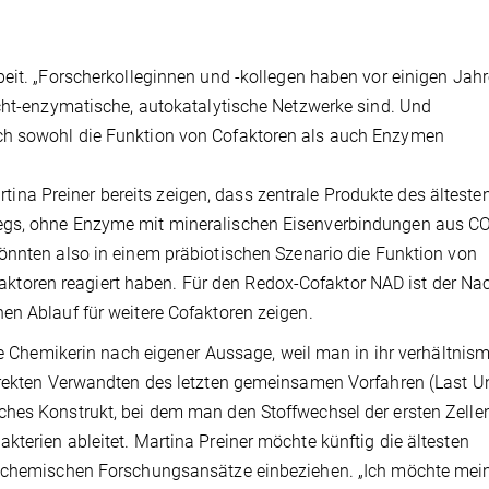
beit. „Forscherkolleginnen und -kollegen haben vor einigen Jah
icht-enzymatische, autokatalytische Netzwerke sind. Und
ch sowohl die Funktion von Cofaktoren als auch Enzymen
a Preiner bereits zeigen, dass zentrale Produkte des älteste
egs, ohne Enzyme mit mineralischen Eisenverbindungen aus C
önnten also in einem präbiotischen Szenario die Funktion von
oren reagiert haben. Für den Redox-Cofaktor NAD ist der Na
en Ablauf für weitere Cofaktoren zeigen.
rte Chemikerin nach eigener Aussage, weil man in ihr verhältnis
irekten Verwandten des letzten gemeinsamen Vorfahren (Last U
ches Konstrukt, bei dem man den Stoffwechsel der ersten Zelle
terien ableitet. Martina Preiner möchte künftig die ältesten
geochemischen Forschungsansätze einbeziehen. „Ich möchte mei