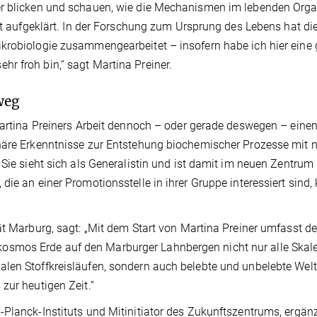
ter blicken und schauen, wie die Mechanismen im lebenden Or
ert aufgeklärt. In der Forschung zum Ursprung des Lebens hat di
ikrobiologie zusammengearbeitet – insofern habe ich hier eine
r froh bin,“ sagt Martina Preiner.
weg
 Martina Preiners Arbeit dennoch – oder gerade deswegen – eine
onäre Erkenntnisse zur Entstehung biochemischer Prozesse mit 
 Sie sieht sich als Generalistin und ist damit im neuen Zentru
die an einer Promotionsstelle in ihrer Gruppe interessiert sind
ät Marburg, sagt: „Mit dem Start von Martina Preiner umfasst de
smos Erde auf den Marburger Lahnbergen nicht nur alle Skal
len Stoffkreisläufen, sondern auch belebte und unbelebte Welt
zur heutigen Zeit.“
Planck-Instituts und Mitinitiator des Zukunftszentrums, ergänz