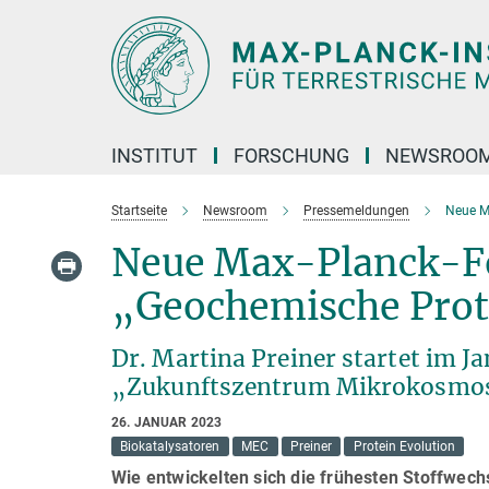
Hauptinhalt
INSTITUT
FORSCHUNG
NEWSROO
Startseite
Newsroom
Pressemeldungen
Neue M
Neue Max-Planck-F
„Geochemische Pro
Dr. Martina Preiner startet im 
„Zukunftszentrum Mikrokosmo
26. JANUAR 2023
Biokatalysatoren
MEC
Preiner
Protein Evolution
Wie entwickelten sich die frühesten Stoffwech