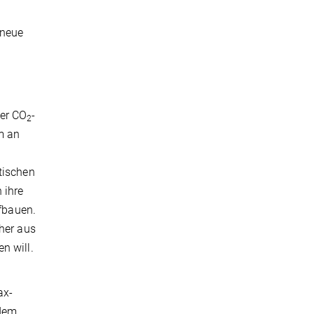
 neue
her CO
-
2
m an
tischen
 ihre
fbauen.
her aus
n will.
ax-
 dem