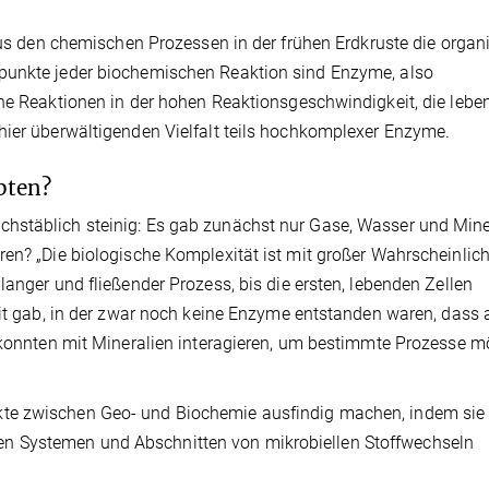
 aus den chemischen Prozessen in der frühen Erdkruste die organ
punkte jeder biochemischen Reaktion sind Enzyme, also
che Reaktionen in der hohen Reaktionsgeschwindigkeit, die lebe
hier überwältigenden Vielfalt teils hochkomplexer Enzyme.
bten?
hstäblich steinig: Es gab zunächst nur Gase, Wasser und Mine
en? „Die biologische Komplexität ist mit großer Wahrscheinlich
langer und fließender Prozess, bis die ersten, lebenden Zellen
eit gab, in der zwar noch keine Enzyme entstanden waren, dass 
e konnten mit Mineralien interagieren, um bestimmte Prozesse m
te zwischen Geo- und Biochemie ausfindig machen, indem sie 
n Systemen und Abschnitten von mikrobiellen Stoffwechseln