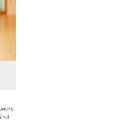
ovierte
gänzt