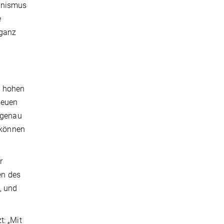
ganismus
e
 ganz
n hohen
neuen
m genau
, können
r
en des
, und
t: „Mit