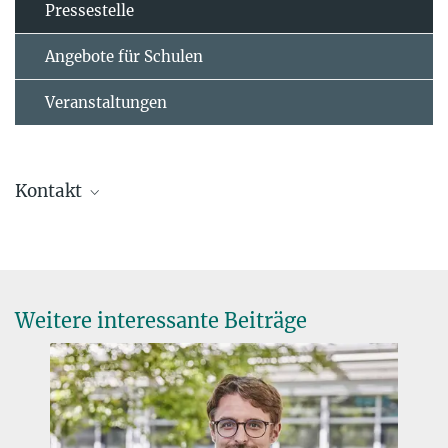
Pressestelle
Angebote für Schulen
Veranstaltungen
Kontakt
Prof. Dr. Tobias Erb
Director
+49 6421 178-700
toerb@...
Weitere interessante Beiträge
Dr. Virginia Geisel
Press Officer
+49 160 91387-362
virginia.geisel@...