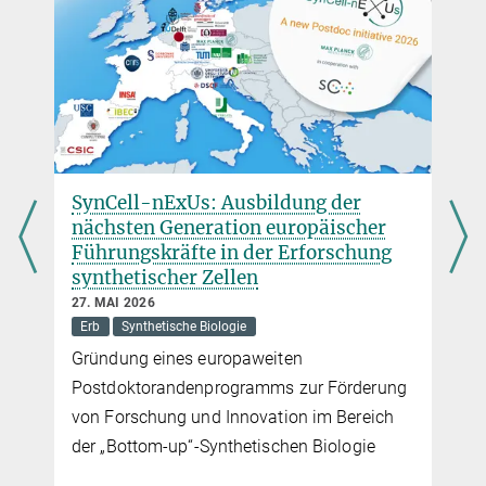
Dr. Virginia Geisel
Pressereferentin
+49 160 91387-362
virginia.geisel@...
Max-Planck-Institut für terrestrische Mikrobiologie, Marburg
SynCell-nExUs: Ausbildung der
nächsten Generation europäischer
Führungskräfte in der Erforschung
synthetischer Zellen
27. MAI 2026
Erb
Synthetische Biologie
Gründung eines europaweiten
Postdoktorandenprogramms zur Förderung
von Forschung und Innovation im Bereich
der „Bottom-up“-Synthetischen Biologie