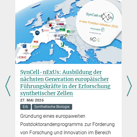
beau.dronsella@...
Max-Planck-Institut für terrestrische Mikrobiologie, Marburg
Dr. Virginia Geisel
Pressereferentin
+49 160 91387-362
virginia.geisel@...
Max-Planck-Institut für terrestrische Mikrobiologie, Marburg
SynCell-nExUs: Ausbildung der
nächsten Generation europäischer
Führungskräfte in der Erforschung
synthetischer Zellen
27. MAI 2026
Erb
Synthetische Biologie
Gründung eines europaweiten
Postdoktorandenprogramms zur Förderung
von Forschung und Innovation im Bereich