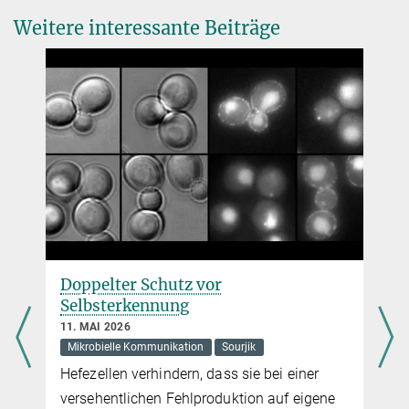
Dr. Virginia Geisel
DOI: 10.1126/sciadv.abf8404
Weitere interessante Beiträge
Pressereferentin
Source
+49 160 913-87362
virginia.geisel@...
Max-Planck-Institut für terrestrische Mikrobiologie, Marburg
Doppelter Schutz vor
Selbsterkennung
11. MAI 2026
Mikrobielle Kommunikation
Sourjik
Hefezellen verhindern, dass sie bei einer
versehentlichen Fehlproduktion auf eigene