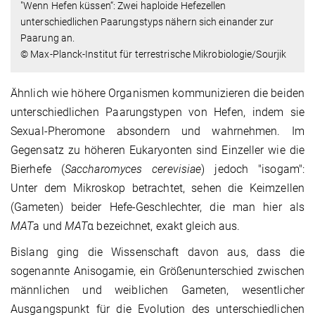
"Wenn Hefen küssen“: Zwei haploide Hefezellen
unterschiedlichen Paarungstyps nähern sich einander zur
Paarung an.
© Max-Planck-Institut für terrestrische Mikrobiologie/Sourjik
Ähnlich wie höhere Organismen kommunizieren die beiden
unterschiedlichen Paarungstypen von Hefen, indem sie
Sexual-Pheromone absondern und wahrnehmen. Im
Gegensatz zu höheren Eukaryonten sind Einzeller wie die
Bierhefe (
Saccharomyces cerevisiae
) jedoch "isogam":
Unter dem Mikroskop betrachtet, sehen die Keimzellen
(Gameten) beider Hefe-Geschlechter, die man hier als
MAT
a und
MAT
α bezeichnet, exakt gleich aus.
Bislang ging die Wissenschaft davon aus, dass die
sogenannte Anisogamie, ein Größenunterschied zwischen
männlichen und weiblichen Gameten, wesentlicher
Ausgangspunkt für die Evolution des unterschiedlichen