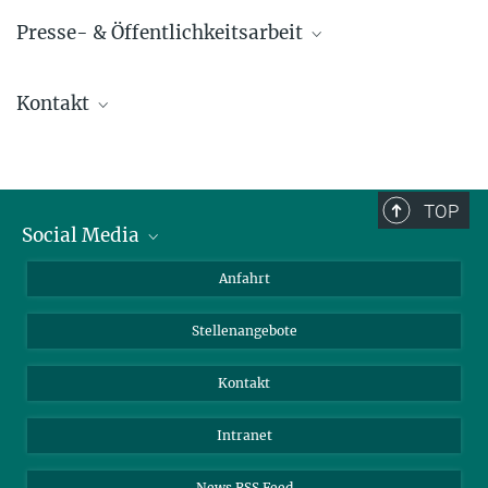
Presse- & Öffentlichkeitsarbeit
Prof. Dr. Lotte Søgaard-Andersen
Kontakt
Emerita
+49 6421 178 201
Prof. Dr. Victor Sourjik
sogaard@...
Direktor
+49 6421 28 21400
TOP
victor.sourjik@...
Social Media
Bluesky
Anfahrt
LinkedIn
Stellenangebote
Kontakt
Intranet
News RSS Feed