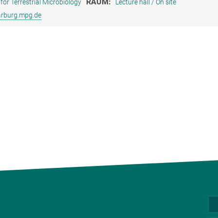
RAUM:
for Terrestrial Microbiology
Lecture hall / On site
rburg.mpg.de