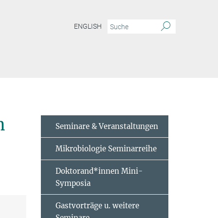
ENGLISH
 pili formation by MglA, SgmX, FrzS and SopA in
Myxococcus xanthus
n
Seminare & Veranstaltungen
Mikrobiologie Seminarreihe
Doktorand*innen Mini-
Symposia
Gastvorträge u. weitere
Seminare