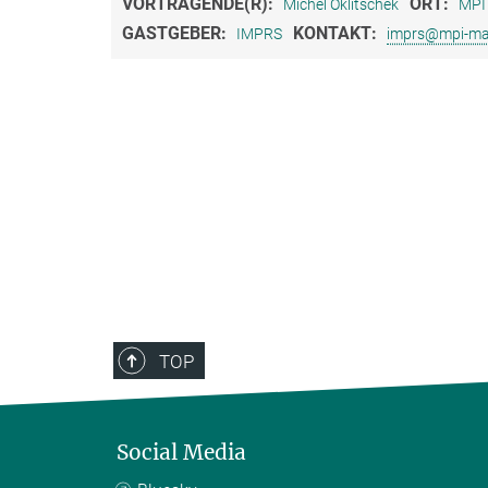
VORTRAGENDE(R):
ORT:
Michel Oklitschek
MPI 
GASTGEBER:
KONTAKT:
IMPRS
imprs@mpi-ma
TOP
Social Media