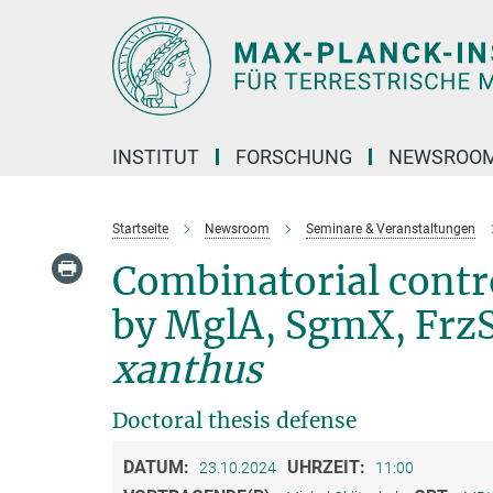
Hauptinhalt
INSTITUT
FORSCHUNG
NEWSROO
Startseite
Newsroom
Seminare & Veranstaltungen
Combinatorial contro
by MglA, SgmX, Frz
xanthus
Doctoral thesis defense
DATUM:
UHRZEIT:
23.10.2024
11:00