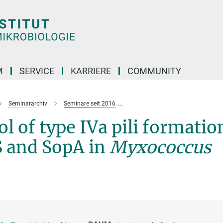
M
SERVICE
KARRIERE
COMMUNITY
Seminararchiv
Seminare seit 2016
Combinatorial control of type IVa
l of type IVa pili formatio
S and SopA in
Myxococcus