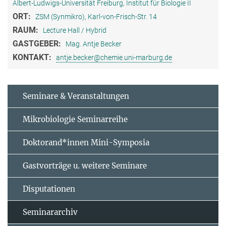
Albert-Ludwigs-Universität Freiburg, Institut für Biologie II
ORT:
ZSM (Synmikro), Karl-von-Frisch-Str. 14
RAUM:
Lecture Hall / Hybrid
GASTGEBER:
Mag. Antje Becker
KONTAKT:
antje.becker@chemie.uni-marburg.de
Seminare & Veranstaltungen
Mikrobiologie Seminarreihe
Doktorand*innen Mini-Symposia
Gastvorträge u. weitere Seminare
Disputationen
Seminararchiv