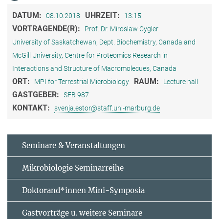
DATUM:
UHRZEIT:
08.10.2018
13:15
VORTRAGENDE(R):
Prof. Dr. Miroslaw Cygler
University of Saskatchewan, Dept. Biochemistry, Canada and
McGill University, Centre for Proteomics Research in
Interactions and Structure of Macromolecues, Canada
ORT:
RAUM:
MPI for Terrestrial Microbiology
Lecture hall
GASTGEBER:
SFB 987
KONTAKT:
svenja.estor@staff.uni-marburg.de
Seminare & Veranstaltungen
Mikrobiologie Seminarreihe
Doktorand*innen Mini-Symposia
Gastvorträge u. weitere Seminare