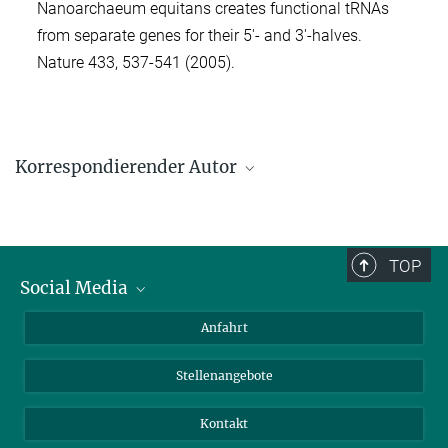
Nanoarchaeum equitans creates functional tRNAs
from separate genes for their 5'- and 3'-halves.
Nature 433, 537-541 (2005).
Korrespondierender Autor
Lennart Randau
Max-Planck-Institut für terrestrische Mikrobiologie, Marburg
lennart.randau@mpi-marburg.mpg.de
TOP
Social Media
Bluesky
Anfahrt
LinkedIn
Stellenangebote
Kontakt