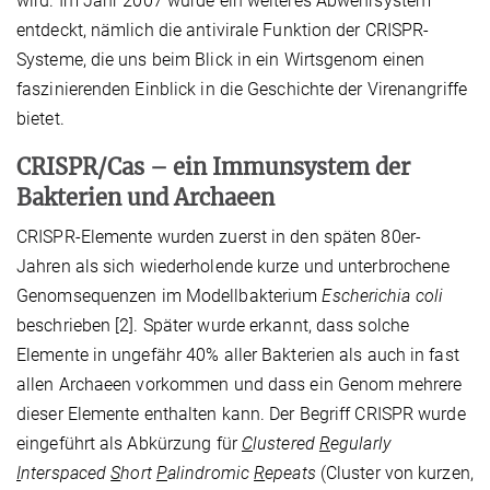
wird. Im Jahr 2007 wurde ein weiteres Abwehrsystem
entdeckt, nämlich die antivirale Funktion der CRISPR-
Systeme, die uns beim Blick in ein Wirtsgenom einen
faszinierenden Einblick in die Geschichte der Virenangriffe
bietet.
CRISPR/Cas – ein Immunsystem der
Bakterien und Archaeen
CRISPR-Elemente wurden zuerst in den späten 80er-
Jahren als sich wiederholende kurze und unterbrochene
Genomsequenzen im Modellbakterium
Escherichia coli
beschrieben [2]. Später wurde erkannt, dass solche
Elemente in ungefähr 40% aller Bakterien als auch in fast
allen Archaeen vorkommen und dass ein Genom mehrere
dieser Elemente enthalten kann. Der Begriff CRISPR wurde
eingeführt als Abkürzung für
C
lustered
R
egularly
I
nterspaced
S
hort
P
alindromic
R
epeats
(Cluster von kurzen,