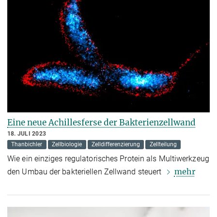
Eine neue Achillesferse der Bakterienzellwand
18. JULI 2023
Thanbichler
Zellbiologie
Zelldifferenzierung
Zellteilung
Wie ein einziges regulatorisches Protein als Multiwerkzeug
mehr
den Umbau der bakteriellen Zellwand steuert