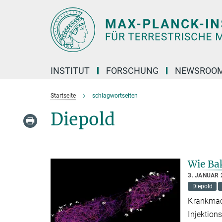
Hauptinhalt
INSTITUT
FORSCHUNG
NEWSROO
Startseite
schlagwortseiten
Diepold
Wie Bak
3. JANUAR 
Diepold
Krankmach
Injektion