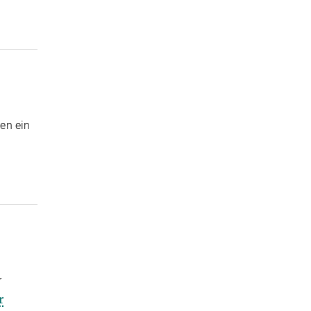
en ein
r
r