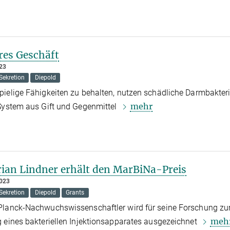
res Geschäft
023
 Sekretion
Diepold
ielige Fähigkeiten zu behalten, nutzen schädliche Darmbakteri
mehr
System aus Gift und Gegenmittel
orian Lindner erhält den MarBiNa-Preis
023
 Sekretion
Diepold
Grants
Planck-Nachwuchswissenschaftler wird für seine Forschung zu
meh
 eines bakteriellen Injektionsapparates ausgezeichnet