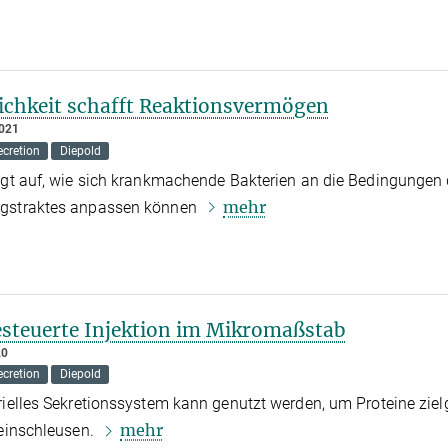
ichkeit schafft Reaktionsvermögen
021
ecretion
Diepold
igt auf, wie sich krankmachende Bakterien an die Bedingungen
mehr
gstraktes anpassen können
esteuerte Injektion im Mikromaßstab
20
ecretion
Diepold
rielles Sekretionssystem kann genutzt werden, um Proteine zie
mehr
 einschleusen.