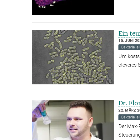
Ein teu
15. JUNI 2
Bakterielle
Um kostsp
cleveres 
Dr. Fl
22. MÄRZ 2
Bakterielle
Der Max-
Steuerung