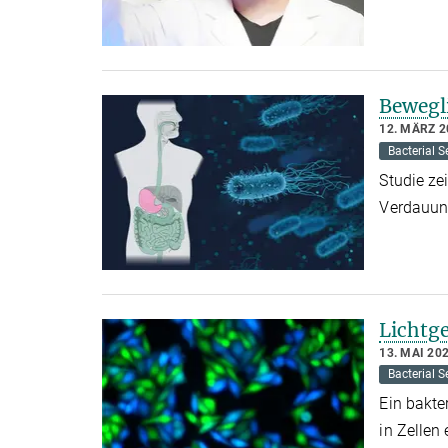
Bewegl
12. MÄRZ 2
Bacterial S
Studie ze
Verdauun
Lichtg
13. MAI 20
Bacterial S
Ein bakte
in Zellen