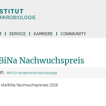
M
SERVICE
KARRIERE
COMMUNITY
rBiNa Nachwuchspreis
RT:
MPI für terrestrische Mikrobiologie
s MarBiNa Nachwuchspreises 2026