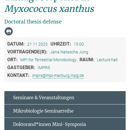
Myxococcus xanthus
Doctoral thesis defense
DATUM:
UHRZEIT:
21.11.2025
15:00
VORTRAGENDE(R):
Jana Natascha Jung
ORT:
RAUM:
MPI for Terrestrial Microbiology
Lecture hall
GASTGEBER:
IMPRS
KONTAKT:
imprs@mpi-marburg.mpg.de
Seminare & Veranstaltungen
Mikrobiologie Seminarreihe
Doktorand*innen Mini-Symposia