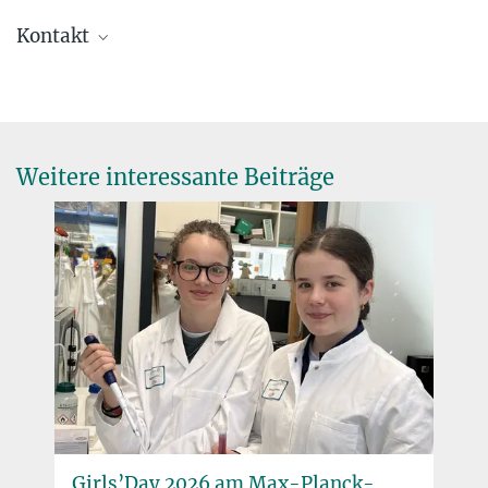
Kontakt
Dr. Virginia Geisel
Pressereferentin
+49 160 913-87362
virginia.geisel@...
Weitere interessante Beiträge
Max Planck Institut für terrestrische Mikrobiologie
Girls’Day 2026 am Max-Planck-