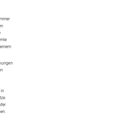
 immer
en
e
amte
 einem
rkungen
en
 in
tze
ufer
nen.