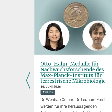
in Dr.
Otto-Hahn-Medaille für
lt
Nachwuchsforschende des
essur an
Max-Planck-Instituts für
tät
terrestrische Mikrobiologie
16. JUNI 2026
Awards
Dr. Wenhao Xu und Dr. Leonard Ernst
ützt mit
werden für ihre herausragenden