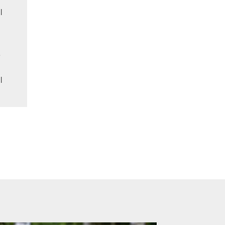
l
,
l