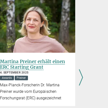
Martina Preiner erhält einen
Dreifac
ERC Starting Grant
Franzis
4. SEPTEMBER 2025
25. JUNI 202
Awards
Preiner
Awards
H
Max-Planck-Forscherin Dr. Martina
Die Nachwu
Preiner wurde vom Europäischen
die Otto-H
Forschungsrat (ERC) ausgezeichnet
Hahn-Award
Gesellscha