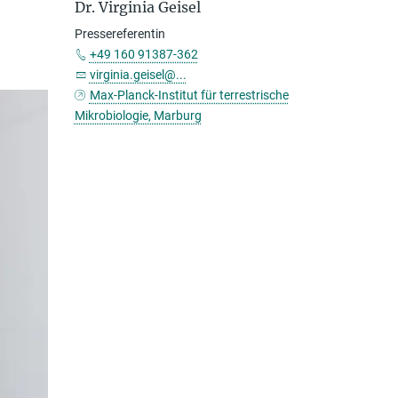
Dr. Virginia Geisel
Pressereferentin
+49 160 91387-362
virginia.geisel@...
Max-Planck-Institut für terrestrische
Mikrobiologie, Marburg