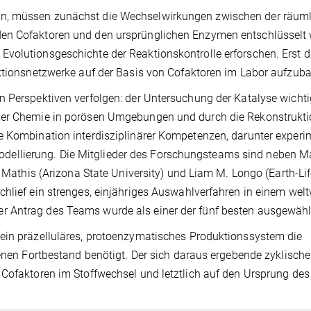
en, müssen zunächst die Wechselwirkungen zwischen der räum
den Cofaktoren und den ursprünglichen Enzymen entschlüsselt
Evolutionsgeschichte der Reaktionskontrolle erforschen. Erst 
aktionsnetzwerke auf der Basis von Cofaktoren im Labor aufzub
n Perspektiven verfolgen: der Untersuchung der Katalyse wichti
der Chemie in porösen Umgebungen und durch die Rekonstruktio
e Kombination interdisziplinärer Kompetenzen, darunter experi
ellierung. Die Mitglieder des Forschungsteams sind neben M
e Mathis (Arizona State University) und Liam M. Longo (Earth-Li
chlief ein strenges, einjähriges Auswahlverfahren in einem wel
 Antrag des Teams wurde als einer der fünf besten ausgewähl
 ein präzelluläres, protoenzymatisches Produktionssystem die
genen Fortbestand benötigt. Der sich daraus ergebende zyklische
 Cofaktoren im Stoffwechsel und letztlich auf den Ursprung de