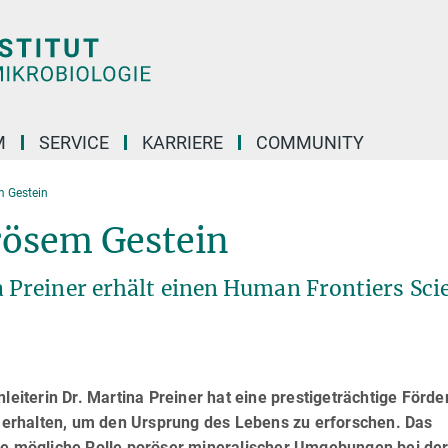
M
SERVICE
KARRIERE
COMMUNITY
m Gestein
rösem Gestein
Preiner erhält einen Human Frontiers Sci
iterin Dr. Martina Preiner hat eine prestigeträchtige Förde
erhalten, um den Ursprung des Lebens zu erforschen. Das
die mögliche Rolle poröser mineralischer Umgebungen bei de