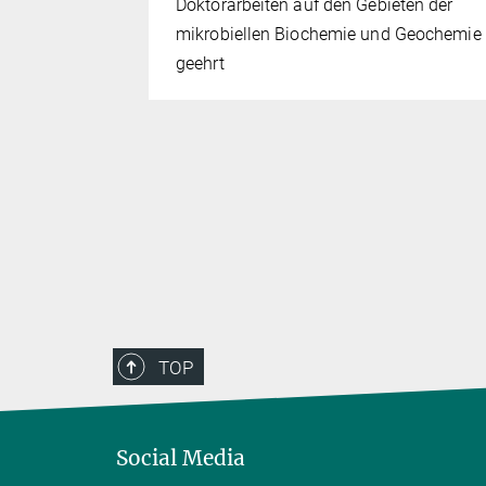
schung der
Doktorarbeiten auf den Gebieten der
en den
mikrobiellen Biochemie und Geochemie
rändern
geehrt
TOP
Social Media