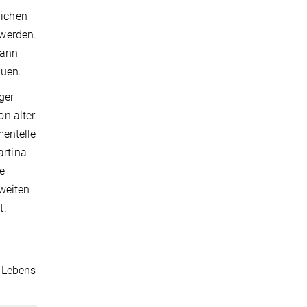
lichen
 werden.
dann
auen.
ger
n alter
mentelle
artina
fe
tweiten
t.
s Lebens