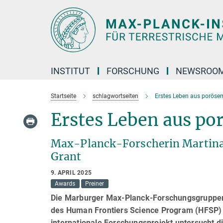
Hauptinhalt
INSTITUT
FORSCHUNG
NEWSROO
Startseite
schlagwortseiten
Erstes Leben aus poröse
Erstes Leben aus po
Max-Planck-Forscherin Martina 
Grant
9. APRIL 2025
Awards
Preiner
Die Marburger Max-Planck-Forschungsgruppenle
des Human Frontiers Science Program (HFSP) 
internationale Forschungsprojekt untersucht 