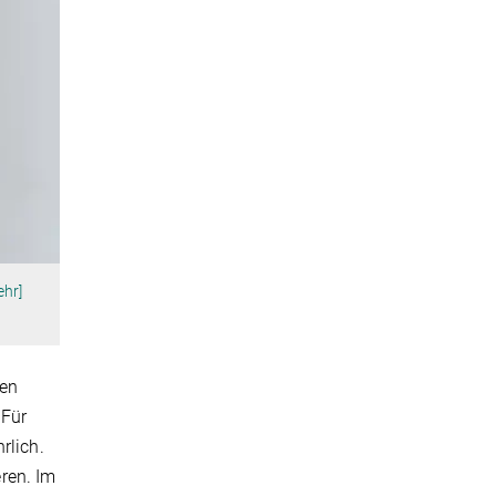
ehr]
ben
 Für
rlich.
ren. Im