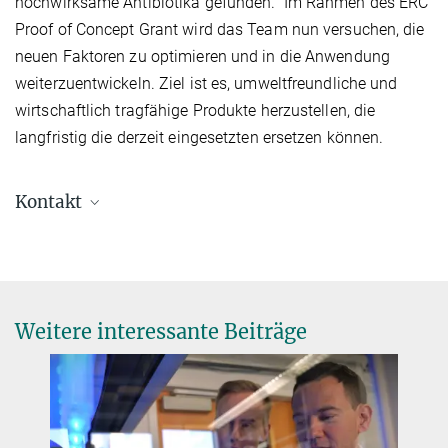
hochwirksame Antibiotika gefunden.“ Im Rahmen des ERC
Proof of Concept Grant wird das Team nun versuchen, die
neuen Faktoren zu optimieren und in die Anwendung
weiterzuentwickeln. Ziel ist es, umweltfreundliche und
wirtschaftlich tragfähige Produkte herzustellen, die
langfristig die derzeit eingesetzten ersetzen können.
Kontakt
Prof. Dr. Helge Bode
Director
+49 6421 178-501
helge.bode@...
Weitere interessante Beiträge
Dr. Virginia Geisel
Press Officer
+49 160 91387-362
virginia.geisel@...